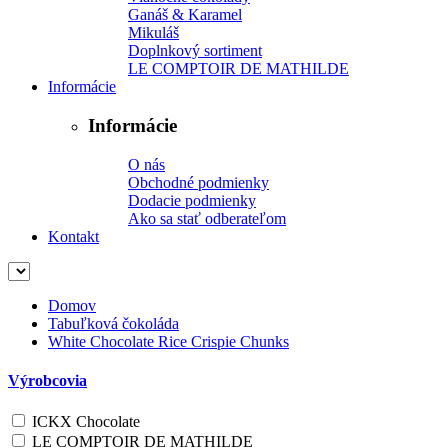
Ganáš & Karamel
Mikuláš
Doplnkový sortiment
LE COMPTOIR DE MATHILDE
Informácie
Informácie
O nás
Obchodné podmienky
Dodacie podmienky
Ako sa stať odberateľom
Kontakt
Domov
Tabuľková čokoláda
White Chocolate Rice Crispie Chunks
Výrobcovia
ICKX Chocolate
LE COMPTOIR DE MATHILDE