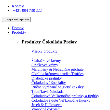
Kontakt
+421 904 738 222
Toggle navigation
Domov
Produkty
Produkty Čokoláda Prešov
Všetky produkty
Šľahačkové krémy
Orieškové krémy
Marcipány & Netradičné príchute
Okrúhla krémová hrudka/Truffles
Diabetické pralinky
Čokoladové špeciality
Ručne vyrábané belgické keksíky
Tabuľková čokoláda
Čokoladové Veľkonočné pralinky a figúrky
Čokoladové duté Veľkonočné figúrky
Jeseň & Halloween
Vianočné čokolády