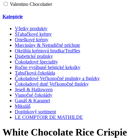
Valentino Chocolatier
Kategórie
Všetky produkty
Šľahačkové krémy
Orieškové krémy
Marcipány & Netradičné príchute
Okrúhla krémová hrudka/Truffles
Diabetické pralinky
Čokoladové špeciality
Ručne vyrábané belgické keksíky
Tabuľková čokoláda
Čokoladové Veľkonočné pralinky a figúrky
Čokoladové duté Veľkonočné figúrky
Jeseň & Halloween
Vianočné čokolády
Ganáš & Karamel
Mikuláš
Doplnkový sortiment
LE COMPTOIR DE MATHILDE
White Chocolate Rice Crispie