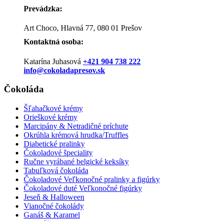
Prevádzka:
Art Choco, Hlavná 77, 080 01 Prešov
Kontaktná osoba:
Katarína Juhasová
+421 904 738 222
info@cokoladapresov.sk
Čokoláda
Šľahačkové krémy
Orieškové krémy
Marcipány & Netradičné príchute
Okrúhla krémová hrudka/Truffles
Diabetické pralinky
Čokoladové špeciality
Ručne vyrábané belgické keksíky
Tabuľková čokoláda
Čokoladové Veľkonočné pralinky a figúrky
Čokoladové duté Veľkonočné figúrky
Jeseň & Halloween
Vianočné čokolády
Ganáš & Karamel