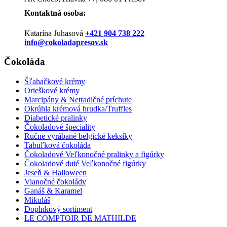
Kontaktná osoba:
Katarína Juhasová
+421 904 738 222
info@cokoladapresov.sk
Čokoláda
Šľahačkové krémy
Orieškové krémy
Marcipány & Netradičné príchute
Okrúhla krémová hrudka/Truffles
Diabetické pralinky
Čokoladové špeciality
Ručne vyrábané belgické keksíky
Tabuľková čokoláda
Čokoladové Veľkonočné pralinky a figúrky
Čokoladové duté Veľkonočné figúrky
Jeseň & Halloween
Vianočné čokolády
Ganáš & Karamel
Mikuláš
Doplnkový sortiment
LE COMPTOIR DE MATHILDE