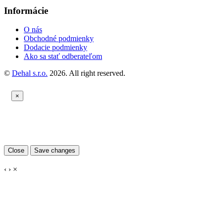
Informácie
O nás
Obchodné podmienky
Dodacie podmienky
Ako sa stať odberateľom
©
Dehal s.r.o.
2026. All right reserved.
×
Close
Save changes
‹
›
×