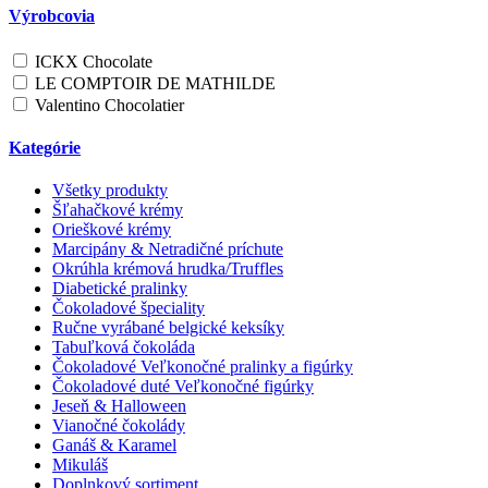
Výrobcovia
ICKX Chocolate
LE COMPTOIR DE MATHILDE
Valentino Chocolatier
Kategórie
Všetky produkty
Šľahačkové krémy
Orieškové krémy
Marcipány & Netradičné príchute
Okrúhla krémová hrudka/Truffles
Diabetické pralinky
Čokoladové špeciality
Ručne vyrábané belgické keksíky
Tabuľková čokoláda
Čokoladové Veľkonočné pralinky a figúrky
Čokoladové duté Veľkonočné figúrky
Jeseň & Halloween
Vianočné čokolády
Ganáš & Karamel
Mikuláš
Doplnkový sortiment