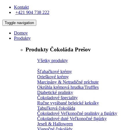
Kontakt
+421 904 738 222
Toggle navigation
Domov
Produkty
Produkty Čokoláda Prešov
Všetky produkty
Šľahačkové krémy
Orieškové krémy
Marcipány & Netradičné príchute
Okrúhla krémová hrudka/Truffles
Diabetické pralinky
Čokoladové špeciality
Ručne vyrábané belgické keksíky
Tabuľková čokoláda
Čokoladové Veľkonočné pralinky a figúrky
Čokoladové duté Veľkonočné figúrky
Jeseň & Halloween
Vianočné čokolády