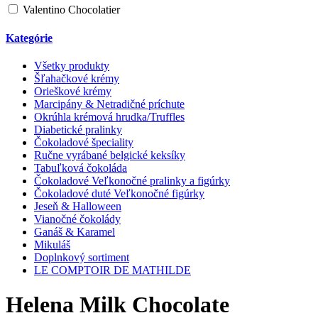
Valentino Chocolatier
Kategórie
Všetky produkty
Šľahačkové krémy
Orieškové krémy
Marcipány & Netradičné príchute
Okrúhla krémová hrudka/Truffles
Diabetické pralinky
Čokoladové špeciality
Ručne vyrábané belgické keksíky
Tabuľková čokoláda
Čokoladové Veľkonočné pralinky a figúrky
Čokoladové duté Veľkonočné figúrky
Jeseň & Halloween
Vianočné čokolády
Ganáš & Karamel
Mikuláš
Doplnkový sortiment
LE COMPTOIR DE MATHILDE
Helena Milk Chocolate