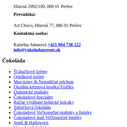
Hlavná 2992/100, 080 01 Prešov
Prevádzka:
Art Choco, Hlavná 77, 080 01 Prešov
Kontaktná osoba:
Katarína Juhasová
+421 904 738 222
info@cokoladapresov.sk
Čokoláda
Šľahačkové krémy
Orieškové krémy
Marcipány & Netradičné príchute
Okrúhla krémová hrudka/Truffles
Diabetické pralinky
Čokoladové špeciality
Ručne vyrábané belgické keksíky
Tabuľková čokoláda
Čokoladové Veľkonočné pralinky a figúrky
Čokoladové duté Veľkonočné figúrky
Jeseň & Halloween