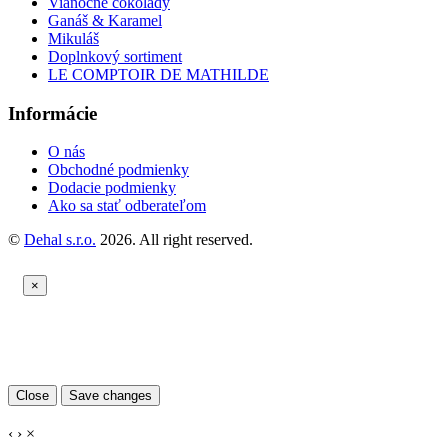
Vianočné čokolády
Ganáš & Karamel
Mikuláš
Doplnkový sortiment
LE COMPTOIR DE MATHILDE
Informácie
O nás
Obchodné podmienky
Dodacie podmienky
Ako sa stať odberateľom
©
Dehal s.r.o.
2026. All right reserved.
×
Close
Save changes
‹
›
×