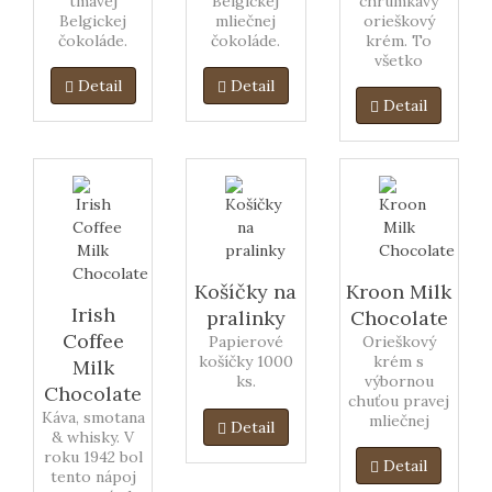
tmavej
Belgickej
chrumkavý
Belgickej
mliečnej
orieškový
čokoláde.
čokoláde.
krém. To
všetko
dostanete s
Detail
Detail
touto
Detail
čokoládou,
lahodná
mliečna
Belgická
čokoláda
pokrytá
jemným
chrukavým
orieškovým
Košíčky na
Kroon Milk
krémom.
Irish
pralinky
Chocolate
Coffee
Papierové
Orieškový
košíčky 1000
krém s
Milk
ks.
výbornou
Chocolate
chuťou pravej
Káva, smotana
mliečnej
Detail
& whisky. V
Belgickej
roku 1942 bol
čokolády.
Detail
tento nápoj