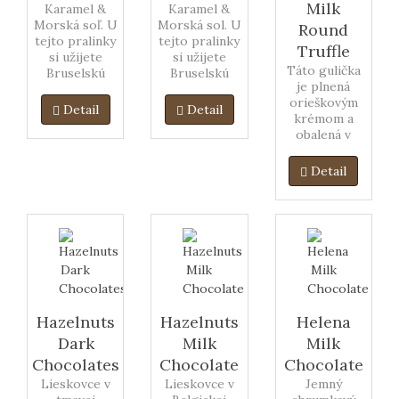
Milk
Karamel &
Karamel &
Morská soľ. U
Morská sol. U
Round
tejto pralinky
tejto pralinky
Truffle
si užijete
si užijete
Táto gulička
Bruselskú
Bruselskú
je plnená
architektúru
architektru
orieškovým
spolu s
spolu s
Detail
Detail
krémom a
bohatou
bohatou
obalená v
tmavou
mliečnou
bohatej
Belgickou
Belgickou
mliečnej
čokoládou v
čokoládou v
Detail
Belgickej
kombinácii
kombinaci
čokoláde
karamelu a
karamelu a
apotom
morskej soli.
morské soli.
vyvýľaná v
sekaných
orechoch.
Hazelnuts
Hazelnuts
Helena
Dark
Milk
Milk
Chocolates
Chocolate
Chocolate
Lieskovce v
Lieskovce v
Jemný