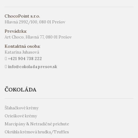
ChocoPoint s.r.o.
Hlavná 2992/100, 080 01 Prešov
Prevádzka:
Art Choco, Hlavná 77, 080 01 Prešov
Kontaktná osoba:
Katarína Juhasová
+421 904 738 222
info@cokoladapresov.sk
ČOKOLÁDA
Šľahačkové krémy
Orieškové krémy
Marcipány & Netradičné príchute
Okrúhla krémová hrudka/Truffles