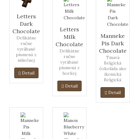
čokoládou.
Letters
Dark
Letters
Chocolate
Manneke
Milk
Delikátne
Pis Dark
Chocolate
ručne
vyrábané
Chocolate
Delikátne
písmená z
ručne
Tmavá
mliečnej
vyrábané
Belgická
čokolády, 2 kg
písmená z
čokoláda ako
balenie.
Detail
horkej
ikonická
čokolády, 2 kg
Belgická
balenie.
figúrka.
Detail
Detail