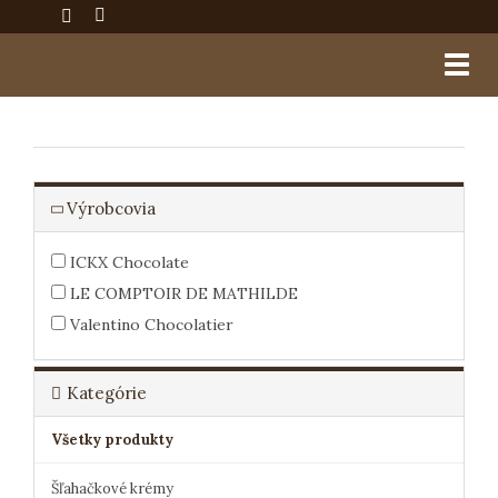
Togg
navig
Výrobcovia
ICKX Chocolate
LE COMPTOIR DE MATHILDE
Valentino Chocolatier
Kategórie
Všetky produkty
Šľahačkové krémy