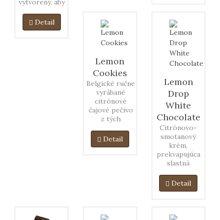
vytvorený, aby
Irským luďom
zmiernil pocit
Detail
chladu. Táto
pralinka s
lahodnou
mliečnou
Lemon
čokoládou sa
Cookies
síce nepodává
Lemon
horúca, ale ich
Belgické ručne
chuť Vás iste
vyrábané
Drop
zahreje v
citrónové
White
chladných
čajové pečivo
Chocolate
dňoch.
z tých
najkvalitnejších
Citrónovo-
ingrediencií.
smotanový
Detail
krém,
prekvapujúca
slastná
vzdušnosť s
náznakom
Detail
citrónu sa
krásne spája s
bielou
Belgickou