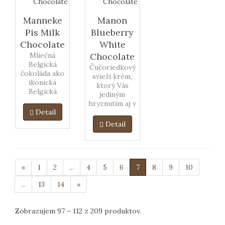
Manneke
Manon
Pis Milk
Blueberry
Chocolate
White
Mliečná
Chocolate
Belgická
Čučoriedkový
čokoláda ako
svieži krém,
ikonická
ktorý Vás
Belgická
jediným
figúrka.
hryznutím aj v
Detail
tých
najhorších
Detail
zimných
dňoch zavedie
do
rozpáleného
leta.
«
1
2
...
4
5
6
7
8
9
10
...
13
14
»
Zobrazujem 97 – 112 z 209 produktov.