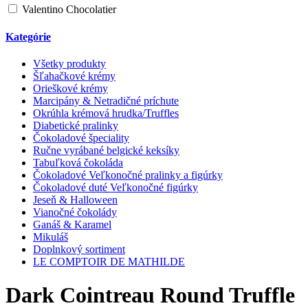
Valentino Chocolatier
Kategórie
Všetky produkty
Šľahačkové krémy
Orieškové krémy
Marcipány & Netradičné príchute
Okrúhla krémová hrudka/Truffles
Diabetické pralinky
Čokoladové špeciality
Ručne vyrábané belgické keksíky
Tabuľková čokoláda
Čokoladové Veľkonočné pralinky a figúrky
Čokoladové duté Veľkonočné figúrky
Jeseň & Halloween
Vianočné čokolády
Ganáš & Karamel
Mikuláš
Doplnkový sortiment
LE COMPTOIR DE MATHILDE
Dark Cointreau Round Truffle