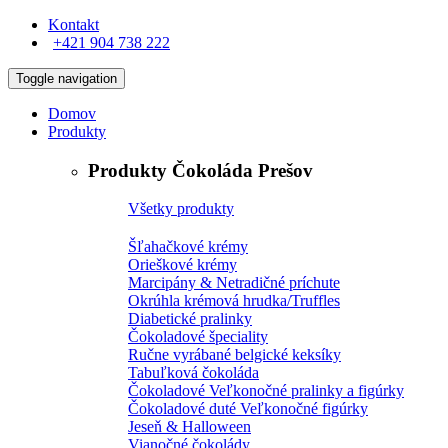
Kontakt
+421 904 738 222
Toggle navigation
Domov
Produkty
Produkty Čokoláda Prešov
Všetky produkty
Šľahačkové krémy
Orieškové krémy
Marcipány & Netradičné príchute
Okrúhla krémová hrudka/Truffles
Diabetické pralinky
Čokoladové špeciality
Ručne vyrábané belgické keksíky
Tabuľková čokoláda
Čokoladové Veľkonočné pralinky a figúrky
Čokoladové duté Veľkonočné figúrky
Jeseň & Halloween
Vianočné čokolády