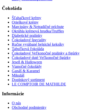
Čokoláda
Šľahačkové krémy
Orieškové krémy
Marcipány & Netradičné príchute
Okrúhla krémová hrudka/Truffles
Diabetické pralinky
Čokoladové špeciality
Ručne vyrábané belgické keksíky
Tabuľková čokoláda
Čokoladové Veľkonočné pralinky a figúrky
Čokoladové duté Veľkonočné figúrky
Jeseň & Halloween
Vianočné čokolády
Ganáš & Karamel
Mikuláš
Doplnkový sortiment
LE COMPTOIR DE MATHILDE
Informácie
O nás
Obchodné podmienky