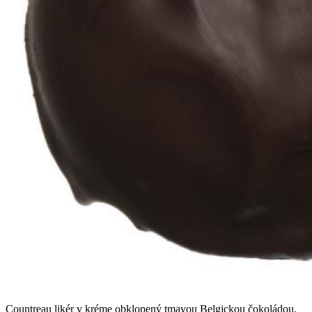
Countreau likér v kréme obklopený tmavou Belgickou čokoládou.