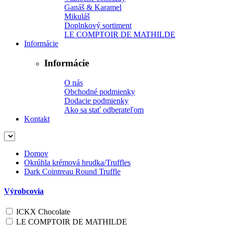
Ganáš & Karamel
Mikuláš
Doplnkový sortiment
LE COMPTOIR DE MATHILDE
Informácie
Informácie
O nás
Obchodné podmienky
Dodacie podmienky
Ako sa stať odberateľom
Kontakt
Domov
Okrúhla krémová hrudka/Truffles
Dark Cointreau Round Truffle
Výrobcovia
ICKX Chocolate
LE COMPTOIR DE MATHILDE