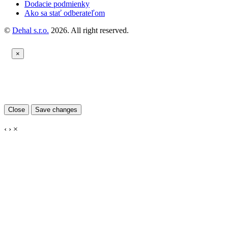
Dodacie podmienky
Ako sa stať odberateľom
©
Dehal s.r.o.
2026. All right reserved.
×
Close
Save changes
‹
›
×