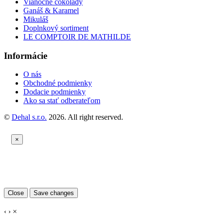
Vianočné čokolády
Ganáš & Karamel
Mikuláš
Doplnkový sortiment
LE COMPTOIR DE MATHILDE
Informácie
O nás
Obchodné podmienky
Dodacie podmienky
Ako sa stať odberateľom
©
Dehal s.r.o.
2026. All right reserved.
×
Close
Save changes
‹
›
×