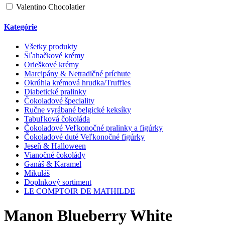
Valentino Chocolatier
Kategórie
Všetky produkty
Šľahačkové krémy
Orieškové krémy
Marcipány & Netradičné príchute
Okrúhla krémová hrudka/Truffles
Diabetické pralinky
Čokoladové špeciality
Ručne vyrábané belgické keksíky
Tabuľková čokoláda
Čokoladové Veľkonočné pralinky a figúrky
Čokoladové duté Veľkonočné figúrky
Jeseň & Halloween
Vianočné čokolády
Ganáš & Karamel
Mikuláš
Doplnkový sortiment
LE COMPTOIR DE MATHILDE
Manon Blueberry White