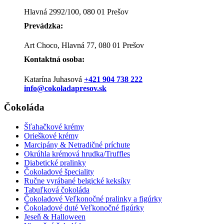
Hlavná 2992/100, 080 01 Prešov
Prevádzka:
Art Choco, Hlavná 77, 080 01 Prešov
Kontaktná osoba:
Katarína Juhasová
+421 904 738 222
info@cokoladapresov.sk
Čokoláda
Šľahačkové krémy
Orieškové krémy
Marcipány & Netradičné príchute
Okrúhla krémová hrudka/Truffles
Diabetické pralinky
Čokoladové špeciality
Ručne vyrábané belgické keksíky
Tabuľková čokoláda
Čokoladové Veľkonočné pralinky a figúrky
Čokoladové duté Veľkonočné figúrky
Jeseň & Halloween