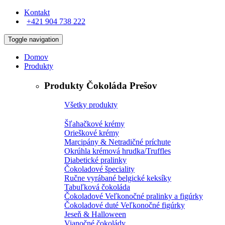
Kontakt
+421 904 738 222
Toggle navigation
Domov
Produkty
Produkty Čokoláda Prešov
Všetky produkty
Šľahačkové krémy
Orieškové krémy
Marcipány & Netradičné príchute
Okrúhla krémová hrudka/Truffles
Diabetické pralinky
Čokoladové špeciality
Ručne vyrábané belgické keksíky
Tabuľková čokoláda
Čokoladové Veľkonočné pralinky a figúrky
Čokoladové duté Veľkonočné figúrky
Jeseň & Halloween
Vianočné čokolády